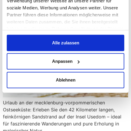
Verwendung unserer Website an unsere Partner für
soziale Medien, Werbung und Analysen weiter. Unsere
Partner führen diese Informationen möglicherweise mit
weiteren Daten zusammen, die Sie ihnen bereitgestellt
haben oder die sie im Rahmen Ihrer Nutzung der Dienste
gesammelt haben.
Alle zulassen
Anpassen
Ablehnen
Urlaub an der mecklenburg-vorpommerischen
Ostseeküste: Erleben Sie den 42 Kilometer langen,
feinkörnigen Sandstrand auf der Insel Usedom – ideal
für faszinierende Wanderungen und pure Erholung in
malerischer Natur.