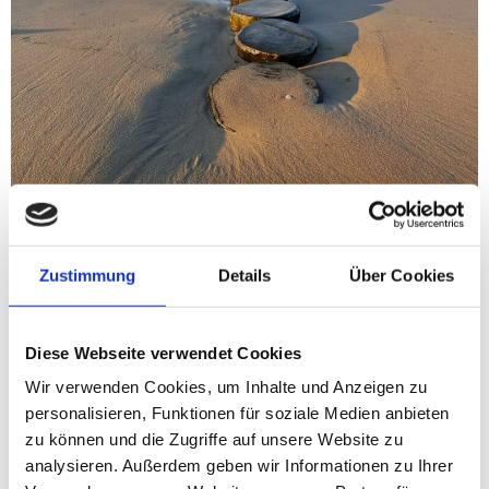
Die Insel Usedom blickt nach einem beeindruckenden
Jahr 2024 zuversichtlich in die Zukunft und bereitet sich
Zustimmung
Details
Über Cookies
nach Informationen der Usedom Tourismus GmbH
darauf vor, auch 2025 als eine der beliebtesten
Diese Webseite verwendet Cookies
Urlaubsregionen Deutschlands zu glänzen.
Wir verwenden Cookies, um Inhalte und Anzeigen zu
Unvergessliche
personalisieren, Funktionen für soziale Medien anbieten
Strandwanderung entlang
zu können und die Zugriffe auf unsere Website zu
analysieren. Außerdem geben wir Informationen zu Ihrer
der Ostseeküste