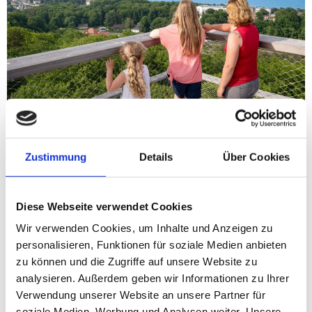
Der Baumwipfelpfad Usedom bietet seit seiner
Eröffnung im Sommer 2021 ein einzigartiges
Naturerlebnis auf der Insel Usedom. Mit weit über
Zustimmung
Details
Über Cookies
500.000 Besuchern hat diese Attraktion im Kaiserbad
Heringsdorf bereits viele Natur- und Abenteuerliebhaber
angelockt. Susanne Maletzki, eine Mitarbeiterin des
Diese Webseite verwendet Cookies
Baumwipfelpfads, erzählte in einem Interview im
Wir verwenden Cookies, um Inhalte und Anzeigen zu
Usedom Magazin 2024, wie barrierearm, nachhaltig und
personalisieren, Funktionen für soziale Medien anbieten
erlebnisreich dieser Ort […]
zu können und die Zugriffe auf unsere Website zu
analysieren. Außerdem geben wir Informationen zu Ihrer
Ueckermünde – Besuch in
Verwendung unserer Website an unsere Partner für
soziale Medien, Werbung und Analysen weiter. Unsere