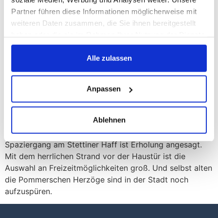
der idyllischen am Haff
Partner führen diese Informationen möglicherweise mit
weiteren Daten zusammen, die Sie ihnen bereitgestellt
haben oder die sie im Rahmen Ihrer Nutzung der Dienste
gesammelt haben.
Alle zulassen
Anpassen
Ablehnen
Ein Tag in Ueckermünde fühlt sich wie Urlaub an, beim
Bummel durch die schöne Altstadt oder dem
Spaziergang am Stettiner Haff ist Erholung angesagt.
Mit dem herrlichen Strand vor der Haustür ist die
Auswahl an Freizeitmöglichkeiten groß. Und selbst alten
die Pommerschen Herzöge sind in der Stadt noch
aufzuspüren.