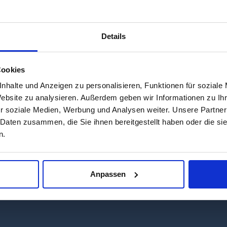
Details
Cookies
nhalte und Anzeigen zu personalisieren, Funktionen für soziale
Website zu analysieren. Außerdem geben wir Informationen zu I
r soziale Medien, Werbung und Analysen weiter. Unsere Partner
 Daten zusammen, die Sie ihnen bereitgestellt haben oder die s
n.
enburg ist sicherlich nicht so berühmt, auch nicht so über
See Italiens, jener „Lago di Garda“, der sich über die Regi
rt die ebenso anspruchsvolle wie ansprechende Umrundung 
Anpassen