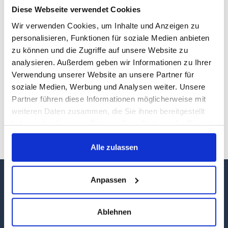
Diese Webseite verwendet Cookies
Wir verwenden Cookies, um Inhalte und Anzeigen zu
personalisieren, Funktionen für soziale Medien anbieten
zu können und die Zugriffe auf unsere Website zu
analysieren. Außerdem geben wir Informationen zu Ihrer
Wohin unternimmt man eine Reise, wenn man sich für
Verwendung unserer Website an unsere Partner für
Burgen und Weinbau interessiert? Nach Mecklenburg.
soziale Medien, Werbung und Analysen weiter. Unsere
Ja, nicht besserwissend schmunzeln. Nach
Partner führen diese Informationen möglicherweise mit
Mecklenburg. Malerisch eingerahmt von sieben Hügeln,
weiteren Daten zusammen, die Sie ihnen bereitgestellt
liegt in der Nähe von Neubrandenburg das Städtchen
haben oder die sie im Rahmen Ihrer Nutzung der Dienste
Burg Stargard. Hier werden jährlich bis zu 2000
gesammelt haben.
Flaschen Mecklenburger Landwein abgefüllt.
Alle zulassen
Anpassen
Ablehnen