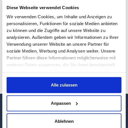
Diese Webseite verwendet Cookies
Wir verwenden Cookies, um Inhalte und Anzeigen zu
personalisieren, Funktionen für soziale Medien anbieten
zu können und die Zugriffe auf unsere Website zu
analysieren. Außerdem geben wir Informationen zu Ihrer
Ministerpräsidentin Manuela Schwesig begründet im
Verwendung unserer Website an unsere Partner für
Mecklenburg-Vorpommern-Magazin, warum
soziale Medien, Werbung und Analysen weiter. Unsere
Mecklenburg-Vorpommern für sie das schönste
Partner führen diese Informationen möglicherweise mit
Bundesland ist. Sie benennt Trends sowie
weiteren Daten zusammen, die Sie ihnen bereitgestellt
Herausforderungen im Tourismus ihres Landes und gibt
haben oder die sie im Rahmen Ihrer Nutzung der Dienste
im Interview mit Sirko Salka auch etwas Privates preis.
gesammelt haben.
Ein Auszug aus dem im Juni 2024 erschienenen
Alle zulassen
Magazin.
Anpassen
Ablehnen