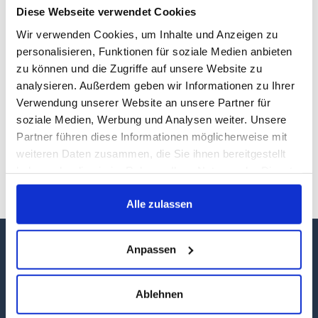
Diese Webseite verwendet Cookies
Wir verwenden Cookies, um Inhalte und Anzeigen zu
personalisieren, Funktionen für soziale Medien anbieten
zu können und die Zugriffe auf unsere Website zu
analysieren. Außerdem geben wir Informationen zu Ihrer
Verwendung unserer Website an unsere Partner für
soziale Medien, Werbung und Analysen weiter. Unsere
Die Stadt Stavenhagen am Rande der
Partner führen diese Informationen möglicherweise mit
Mecklenburgischen Schweiz verdankt ihre Popularität
weiteren Daten zusammen, die Sie ihnen bereitgestellt
ihrem berühmtesten Sohn Fritz Reuter, dem
haben oder die sie im Rahmen Ihrer Nutzung der Dienste
bedeutendsten niederdeutschen Dichter und
gesammelt haben.
Schriftsteller.
Alle zulassen
Anpassen
Ablehnen