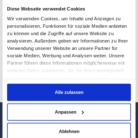
Diese Webseite verwendet Cookies
Wir verwenden Cookies, um Inhalte und Anzeigen zu
personalisieren, Funktionen für soziale Medien anbieten
zu können und die Zugriffe auf unsere Website zu
analysieren. Außerdem geben wir Informationen zu Ihrer
Im Herbst zündet Mutter Natur noch einmal ein
Verwendung unserer Website an unsere Partner für
Feuerwerk und verwöhnt uns mit den schönsten
soziale Medien, Werbung und Analysen weiter. Unsere
Farbtönen – Gelb, Rot, Orange, Braun -, bevor sie sich
Partner führen diese Informationen möglicherweise mit
im Winter zur Ruhe bettet. Bei ausgedehnten
weiteren Daten zusammen, die Sie ihnen bereitgestellt
Spaziergängen durch die Wälder Mecklenburg-
haben oder die sie im Rahmen Ihrer Nutzung der Dienste
Vorpommerns kann der bunte Blätterrausch genossen
gesammelt haben.
werden. Fünf Dinge, die wir im Herbst in MV erleben
Alle zulassen
können.
Anpassen
Ablehnen