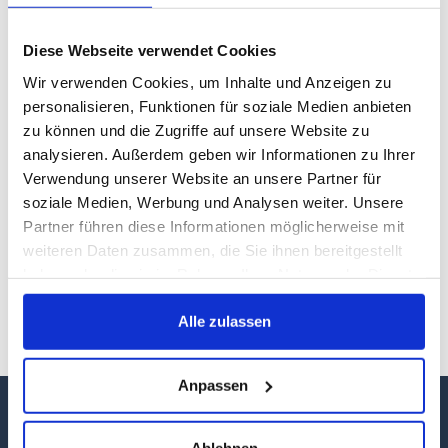
Diese Webseite verwendet Cookies
Wir verwenden Cookies, um Inhalte und Anzeigen zu
personalisieren, Funktionen für soziale Medien anbieten
zu können und die Zugriffe auf unsere Website zu
analysieren. Außerdem geben wir Informationen zu Ihrer
Verwendung unserer Website an unsere Partner für
Ministerpräsidentin Manuela Schwesig begründet im
soziale Medien, Werbung und Analysen weiter. Unsere
Mecklenburg-Vorpommern-Magazin, warum
Partner führen diese Informationen möglicherweise mit
Mecklenburg-Vorpommern für sie das schönste
weiteren Daten zusammen, die Sie ihnen bereitgestellt
Bundesland ist. Sie benennt Trends sowie
haben oder die sie im Rahmen Ihrer Nutzung der Dienste
Herausforderungen im Tourismus ihres Landes und gibt
gesammelt haben.
im Interview mit Sirko Salka auch etwas Privates preis.
Alle zulassen
Ein Auszug aus dem im Juni 2024 erschienenen
Magazin.
Anpassen