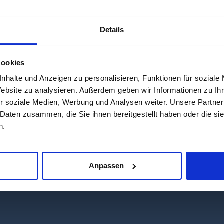
Details
Cookies
nhalte und Anzeigen zu personalisieren, Funktionen für soziale
Website zu analysieren. Außerdem geben wir Informationen zu I
r soziale Medien, Werbung und Analysen weiter. Unsere Partner
 Daten zusammen, die Sie ihnen bereitgestellt haben oder die s
n.
ra auf der Insel Rügen sind der Pirat Klaus Störtebeker un
len zum Jubiläum „Rügen und ein bisschen Meer“ dar.
Anpassen