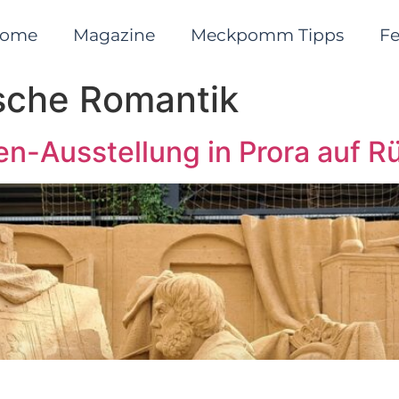
ome
Magazine
Meckpomm Tipps
F
sche Romantik
en-Ausstellung in Prora auf R