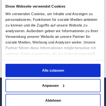
Diese Webseite verwendet Cookies
Wir verwenden Cookies, um Inhalte und Anzeigen zu
personalisieren, Funktionen für soziale Medien anbieten
zu können und die Zugriffe auf unsere Website zu
analysieren. Außerdem geben wir Informationen zu Ihrer
Ministerpräsidentin Manuela Schwesig begründet im
Verwendung unserer Website an unsere Partner für
Mecklenburg-Vorpommern-Magazin, warum
soziale Medien, Werbung und Analysen weiter. Unsere
Mecklenburg-Vorpommern für sie das schönste
Partner führen diese Informationen möglicherweise mit
Bundesland ist. Sie benennt Trends sowie
weiteren Daten zusammen, die Sie ihnen bereitgestellt
Herausforderungen im Tourismus ihres Landes und gibt
haben oder die sie im Rahmen Ihrer Nutzung der Dienste
im Interview mit Sirko Salka auch etwas Privates preis.
gesammelt haben.
Ein Auszug aus dem im Juni 2024 erschienenen
Alle zulassen
Magazin.
Anpassen
Ablehnen