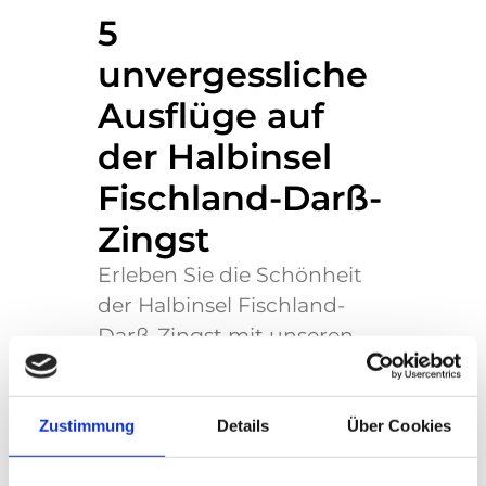
5
unvergessliche
Ausflüge auf
der Halbinsel
Fischland-Darß-
Zingst
Erleben Sie die Schönheit
der Halbinsel Fischland-
Darß-Zingst mit unseren
fünf handverlesenen
Ausflugstipps. Von
faszinierenden Kranich-
Zustimmung
Details
Über Cookies
Schauen bis hin zu