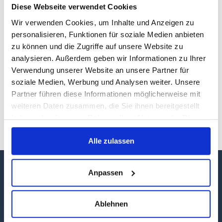
Diese Webseite verwendet Cookies
Wir verwenden Cookies, um Inhalte und Anzeigen zu
personalisieren, Funktionen für soziale Medien anbieten
zu können und die Zugriffe auf unsere Website zu
analysieren. Außerdem geben wir Informationen zu Ihrer
Viele Urlauber entdecken voller Begeisterung, was
Verwendung unserer Website an unsere Partner für
Einheimische hierzulande tagein tagaus genießen: das
soziale Medien, Werbung und Analysen weiter. Unsere
paradiesische Mecklenburg-Vorpommern. Unter dem
Partner führen diese Informationen möglicherweise mit
Titel Wunderschöner Nordosten hat der Nordkurier nun
weiteren Daten zusammen, die Sie ihnen bereitgestellt
einen umfangreichen Wandkalender für 2025
haben oder die sie im Rahmen Ihrer Nutzung der Dienste
herausgegeben – diesmal mit doppelt so vielen
gesammelt haben.
Traumfotografien.
Alle zulassen
Anpassen
Ablehnen
Information