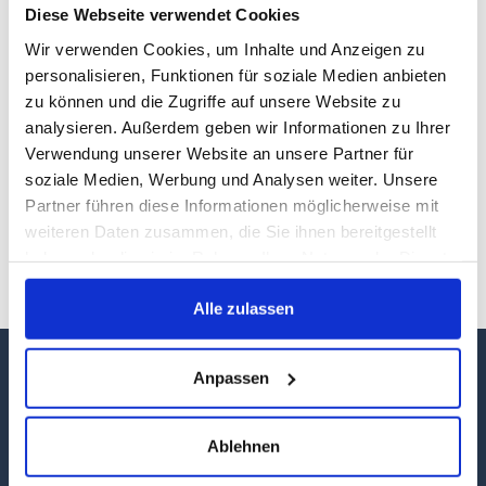
Diese Webseite verwendet Cookies
Wir verwenden Cookies, um Inhalte und Anzeigen zu
personalisieren, Funktionen für soziale Medien anbieten
zu können und die Zugriffe auf unsere Website zu
analysieren. Außerdem geben wir Informationen zu Ihrer
Viele Urlauber entdecken voller Begeisterung, was
Verwendung unserer Website an unsere Partner für
Einheimische hierzulande tagein tagaus genießen: das
soziale Medien, Werbung und Analysen weiter. Unsere
paradiesische Mecklenburg-Vorpommern. Unter dem
Partner führen diese Informationen möglicherweise mit
Titel Wunderschöner Nordosten hat der Nordkurier nun
weiteren Daten zusammen, die Sie ihnen bereitgestellt
einen umfangreichen Wandkalender für 2025
haben oder die sie im Rahmen Ihrer Nutzung der Dienste
herausgegeben – diesmal mit doppelt so vielen
gesammelt haben.
Traumfotografien.
Alle zulassen
Anpassen
Ablehnen
Information