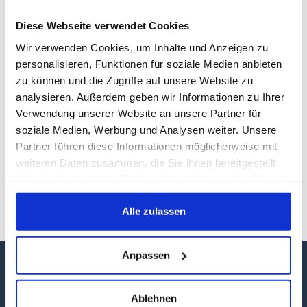
Diese Webseite verwendet Cookies
Wir verwenden Cookies, um Inhalte und Anzeigen zu
personalisieren, Funktionen für soziale Medien anbieten
zu können und die Zugriffe auf unsere Website zu
analysieren. Außerdem geben wir Informationen zu Ihrer
Verwendung unserer Website an unsere Partner für
Viele Urlauber entdecken voller Begeisterung, was
soziale Medien, Werbung und Analysen weiter. Unsere
Einheimische hierzulande tagein tagaus genießen: das
Partner führen diese Informationen möglicherweise mit
paradiesische Mecklenburg-Vorpommern. Unter dem
weiteren Daten zusammen, die Sie ihnen bereitgestellt
Titel Wunderschöner Nordosten hat der Nordkurier nun
haben oder die sie im Rahmen Ihrer Nutzung der Dienste
einen umfangreichen Wandkalender für 2025
gesammelt haben.
herausgegeben – diesmal mit doppelt so vielen
Alle zulassen
Traumfotografien.
Anpassen
Ablehnen