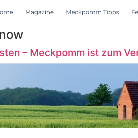
ome
Magazine
Meckpomm Tipps
F
now
ten – Meckpomm ist zum Ver