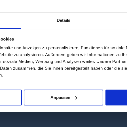
Details
Cookies
nhalte und Anzeigen zu personalisieren, Funktionen für soziale
Website zu analysieren. Außerdem geben wir Informationen zu I
r soziale Medien, Werbung und Analysen weiter. Unsere Partner
 Daten zusammen, die Sie ihnen bereitgestellt haben oder die s
n.
g, was Einheimische hierzulande tagein tagaus genießen: 
t der Nordkurier nun einen umfangreichen Wandkalender f
Anpassen