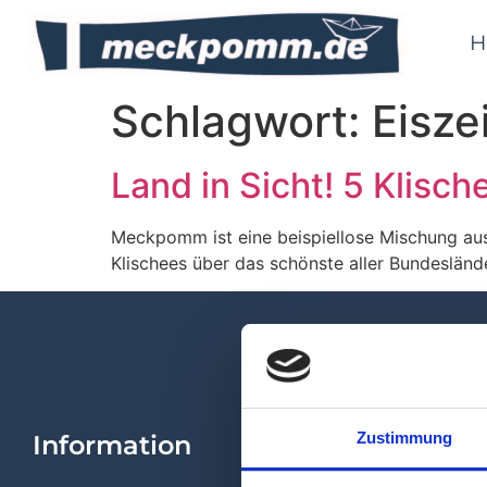
H
Schlagwort:
Eisze
Land in Sicht! 5 Klis
Meckpomm ist eine beispiellose Mischung aus
Klischees über das schönste aller Bundeslä
Zustimmung
Information